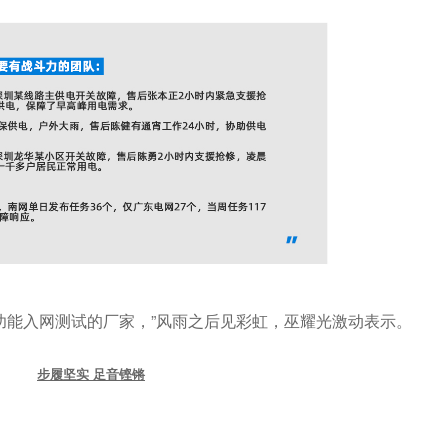
功能入网测试的厂家，
”
风雨之后见彩虹，巫耀光激动表示。
步履坚实 足音铿锵