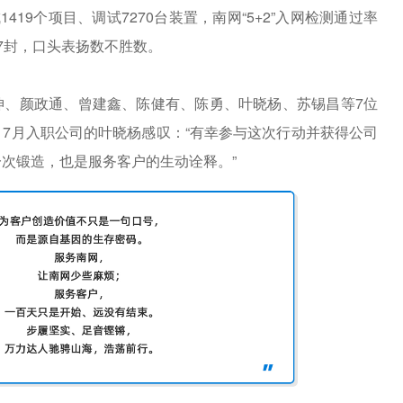
成
1419
个项目、调试
7270
台装置，南网
“5+2”
入网检测通过率
7
封，口头表扬数不胜数。
坤、颜政通、曾建鑫、陈健有、陈勇、叶晓杨、苏锡昌等
7
位
。
7
月入职公司的叶晓杨感叹：
“
有幸参与这次行动并获得公司
一次锻造，也是服务客户的生动诠释。
”