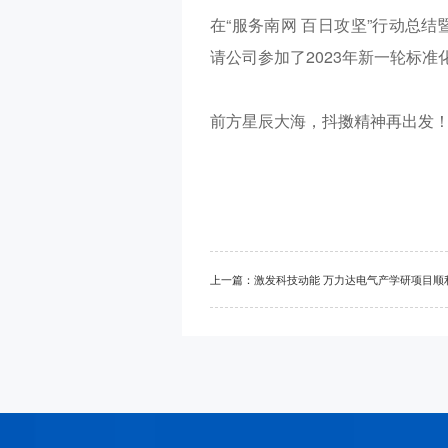
在
“
服务南网
百日攻坚
”
行动总结
请公司参加了
2023
年新一轮标准
前方星辰大海，抖擞精神再出发
上一篇：
激发科技动能 万力达电气产学研项目顺