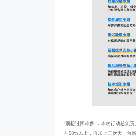
“
预想过困难多
”
，本次行动总负责
占
50%
以上，再加上三伏天、台