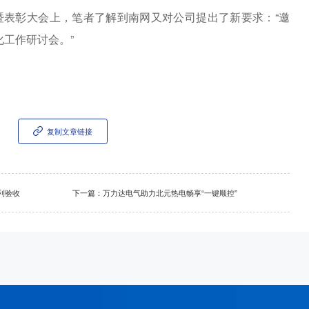
暨表彰大会上，笔者了解到南网又对公司提出了新要求：
“
邀
化工作研讨会。
”
！
复制文章链接
利验收
下一篇：
万力达电气助力北元热电畅享“一键顺控”