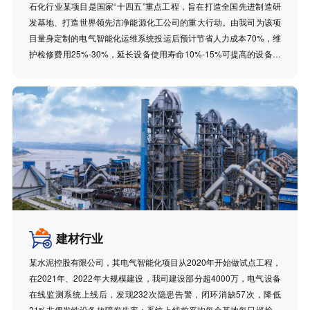
石化行业某项目是国家“十四五”重点工程，旨在打造全国先进制造研
发基地、打造世界领先洁净能源化工公司的重大行动。由我司为该项
目量身定制的电气智能化运维系统投运后预计节省人力成本70%，维
护检修费用25%-30%，延长设备使用寿命10%-15%可提高的设备利
用率2%-10%，减年均综合经济效益500万元以上。
建材行业
某水泥控股有限公司，其电气智能化项目从2020年开始做试点工程，
在2021年、2022年大规模建设，我司建设部分超4000万，电气设备
在线监测系统上线后，发现232次隐患告警，闭环消缺57次，降低
21%非偶发性设备故障发生率；系统上线前平均每个基地每日巡检运