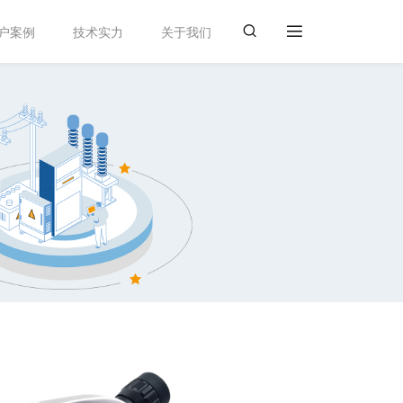
户案例
技术实力
关于我们