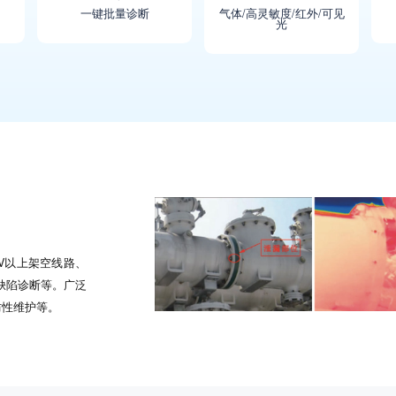
一键批量诊断
气体/高灵敏度/红外/可见
光
KV以上架空线路、
障缺陷诊断等。广泛
防性维护等。