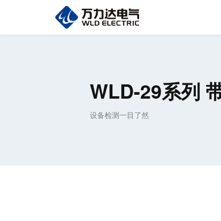
WLD-29系列
设备检测一目了然