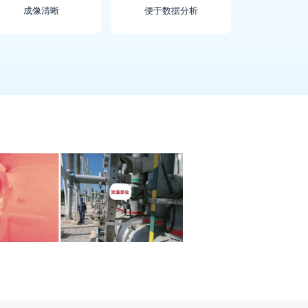
成像清晰
便于数据分析