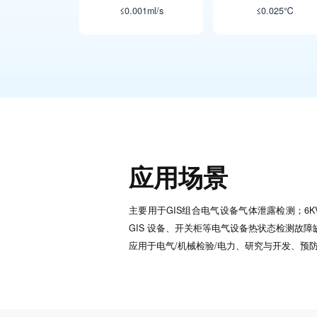
≤0.001ml/s
≤0.025℃
应用场景
主要用于GIS组合电气设备气体泄露检测；6
GIS 设备、开关柜等电气设备热状态检测故
应用于电气/机械检验/电力、研究与开发、预