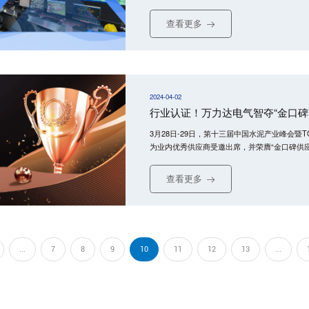
为供配电数智升级提供了先进范本。
查看更多
2024-04-02
行业认证！万力达电气智夺“金口碑
3月28日-29日，第十三届中国水泥产业峰会暨
为业内优秀供应商受邀出席，并荣膺“金口碑供应
查看更多
...
7
8
9
10
11
12
13
...