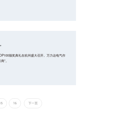
”
TOP100颁奖典礼在杭州盛大召开。万力达电气作
商”。
15
16
下一页